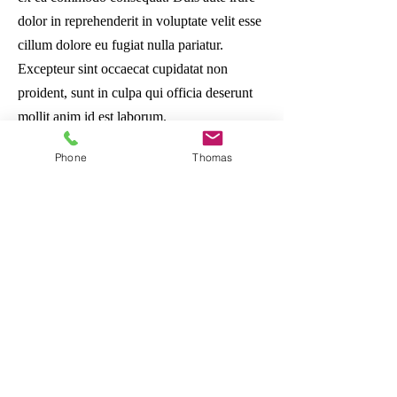
dolor in reprehenderit in voluptate velit esse
cillum dolore eu fugiat nulla pariatur.
Excepteur sint occaecat cupidatat non
proident, sunt in culpa qui officia deserunt
mollit anim id est laborum.
Phone
Thomas
DIRECCIÓN DE CORREO: 445 E. FM
1382, STE 3-778, CEDAR HILL, TX
75104
214-390-1894
VALERIE.YOUNG@SYNODSUN.ORG
- LÍDER DEL
SÍNODO Y SECRETARIO
ERNEST HIGGINBOTHAM
- SECRETARIO
ASISTENTE
THOMAS.RIGGS@SYNODSUN.ORG
-
COORDINADOR DE COMUNICACIÓN Y
ADMINISTRACIÓN